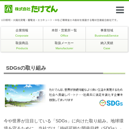
企業情報
本部・営業所一覧
事業領域
Corporate
Office
Business&Service
取扱商品
取扱メーカー
納入実績
Products
Manufacturer
Case
SDGsの取り組み
今や世界が注目している「SDGs」に向けた取り組み。地球環
境を守るために、当社では「持続可能な開発目標（SDGs）」